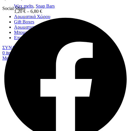
Wax melts
,
Snap Bars
Social Share
1,20
€
–
6,80
€
Αρωματικά Χώρου
Gift Boxes
Αρωματιστές
Μπομπονιέρες
Επικοινωνία
ΣΥΝΔΕΣΗ/ΕΓΓΡΑΦΗ
0
items
0,00
€
Menu