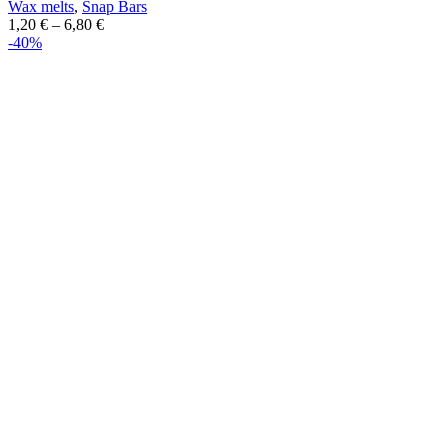
Wax melts
,
Snap Bars
1,20
€
–
6,80
€
-40%