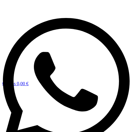
0
items
0,00
€