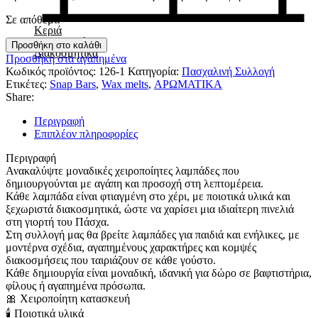
Σε απόθεμα
Κεριά
Αρωματικά
Λαμπάδα
Προσθήκη στο καλάθι
Διακοσμητικά
BLACK
Προσθήκη στα αγαπημένα
BALLERINA
Κωδικός προϊόντος:
126-1
Κατηγορία:
Πασχαλινή Συλλογή
ποσότητα
Ετικέτες:
Snap Bars
,
Wax melts
,
ΑΡΩΜΑΤΙΚΑ
Share:
Περιγραφή
Επιπλέον πληροφορίες
Περιγραφή
Ανακαλύψτε μοναδικές χειροποίητες λαμπάδες που
δημιουργούνται με αγάπη και προσοχή στη λεπτομέρεια.
Κάθε λαμπάδα είναι φτιαγμένη στο χέρι, με ποιοτικά υλικά και
ξεχωριστά διακοσμητικά, ώστε να χαρίσει μια ιδιαίτερη πινελιά
στη γιορτή του Πάσχα.
Στη συλλογή μας θα βρείτε λαμπάδες για παιδιά και ενήλικες, με
μοντέρνα σχέδια, αγαπημένους χαρακτήρες και κομψές
διακοσμήσεις που ταιριάζουν σε κάθε γούστο.
Κάθε δημιουργία είναι μοναδική, ιδανική για δώρο σε βαφτιστήρια,
φίλους ή αγαπημένα πρόσωπα.
🎀 Χειροποίητη κατασκευή
🕯 Ποιοτικά υλικά