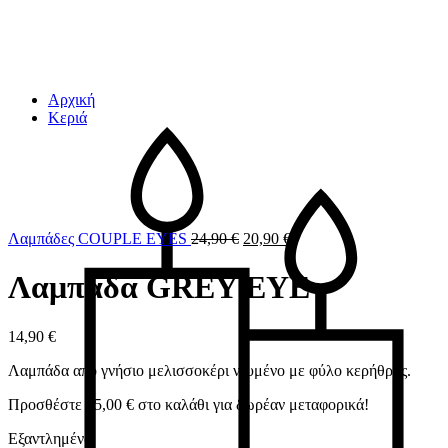
Αρχική
Κεριά
Λαμπάδες COUPLE EYES
24,90
€
20,90
€
Λαμπάδα GREY EYE
14,90
€
Λαμπάδα από γνήσιο μελισσοκέρι ντυμένο με φύλο κερήθρας.
Προσθέστε
45,00
€
στο καλάθι για δωρέαν μεταφορικά!
Εξαντλημένο