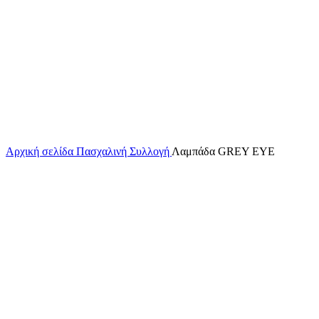
ΕΞΑΝΤΛΗΜΕΝΟ
Κάντε κλικ για μεγέθυνση
Αρχική σελίδα
Πασχαλινή Συλλογή
Λαμπάδα GREY EYE