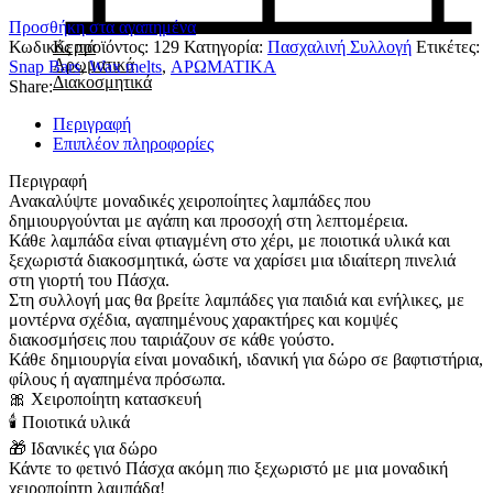
Προσθήκη στα αγαπημένα
Κωδικός προϊόντος:
129
Κατηγορία:
Πασχαλινή Συλλογή
Ετικέτες:
Κεριά
Αρωματικά
Snap Bars
,
Wax melts
,
ΑΡΩΜΑΤΙΚΑ
Διακοσμητικά
Share:
Περιγραφή
Επιπλέον πληροφορίες
Περιγραφή
Ανακαλύψτε μοναδικές χειροποίητες λαμπάδες που
δημιουργούνται με αγάπη και προσοχή στη λεπτομέρεια.
Κάθε λαμπάδα είναι φτιαγμένη στο χέρι, με ποιοτικά υλικά και
ξεχωριστά διακοσμητικά, ώστε να χαρίσει μια ιδιαίτερη πινελιά
στη γιορτή του Πάσχα.
Στη συλλογή μας θα βρείτε λαμπάδες για παιδιά και ενήλικες, με
μοντέρνα σχέδια, αγαπημένους χαρακτήρες και κομψές
διακοσμήσεις που ταιριάζουν σε κάθε γούστο.
Κάθε δημιουργία είναι μοναδική, ιδανική για δώρο σε βαφτιστήρια,
φίλους ή αγαπημένα πρόσωπα.
🎀 Χειροποίητη κατασκευή
🕯 Ποιοτικά υλικά
🎁 Ιδανικές για δώρο
Κάντε το φετινό Πάσχα ακόμη πιο ξεχωριστό με μια μοναδική
χειροποίητη λαμπάδα!