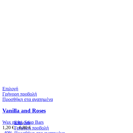
Επιλογή
Γρήγορη προβολή
Προσθήκη στα αγαπημένα
Vanilla and Roses
Wax melts
,
Snap Bars
Επιλογή
1,20
€
–
6,80
€
Γρήγορη προβολή
-40%