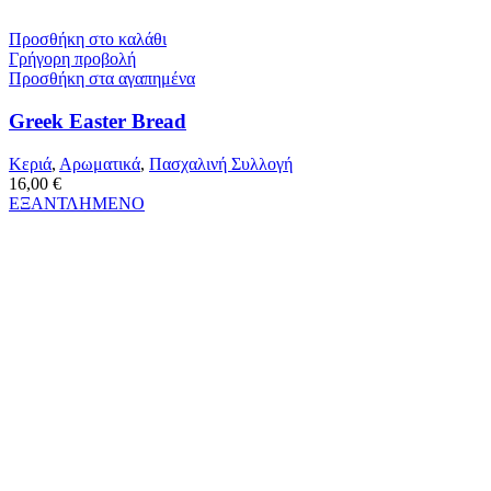
Προσθήκη στο καλάθι
Γρήγορη προβολή
Προσθήκη στα αγαπημένα
Greek Easter Bread
Κεριά
,
Αρωματικά
,
Πασχαλινή Συλλογή
16,00
€
ΕΞΑΝΤΛΗΜΕΝΟ