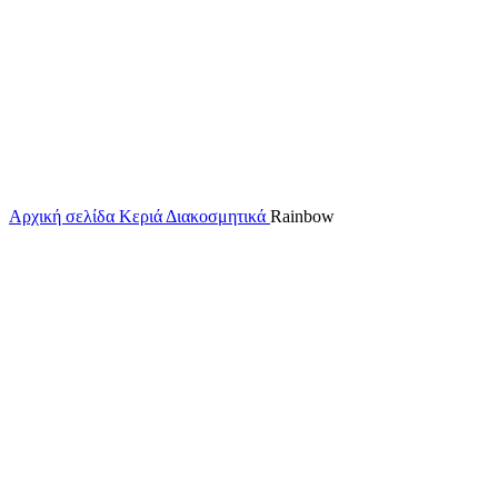
Κάντε κλικ για μεγέθυνση
Αρχική σελίδα
Κεριά
Διακοσμητικά
Rainbow