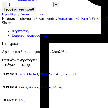
Rainbow
ποσότητα
Προσθήκη στο καλάθι
Προσθήκη στα αγαπημένα
Κωδικός προϊόντος:
27
Κατηγορίες:
Διακοσμητικά
,
Κεριά
Ετικέτα:
Δ
Share:
Περιγραφή
Επιπλέον πληροφορίες
Περιγραφή
Αρωματικό διακοσμητικό κερί ελαιολάδου.
Επιπλέον πληροφορίες
Βάρος
0,14 kg
ΑΡΩΜΑ
Gold Orchid
,
Mint
,
Whiskey Caramel
ΧΡΩΜΑ
Καφέ
,
Λευκό
,
Μέντα
,
Μπέζ
ΒΑΡΟΣ
140gr