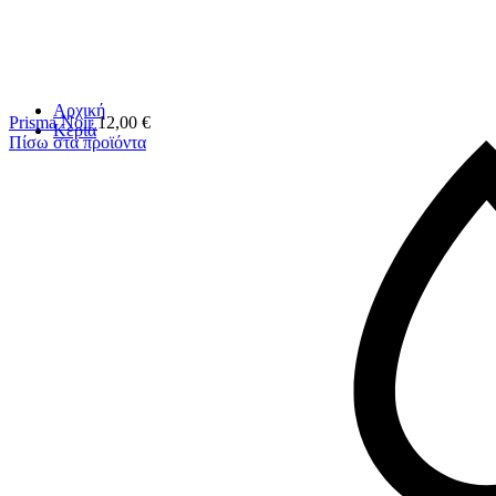
Αρχική
Prisma Noir
12,00
€
Κεριά
Πίσω στα προϊόντα