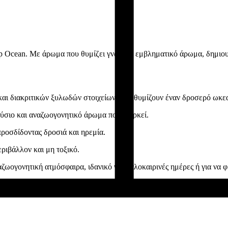
p Ocean. Με άρωμα που θυμίζει γνωστό, εμβληματικό άρωμα, δημιουργ
 και διακριτικών ξυλωδών στοιχείων, που θυμίζουν έναν δροσερό ωκε
ούσιο και αναζωογονητικό άρωμα που διαρκεί.
προσδίδοντας δροσιά και ηρεμία.
ριβάλλον και μη τοξικό.
ζωογονητική ατμόσφαιρα, ιδανικό για καλοκαιρινές ημέρες ή για να 
α σας ταξιδέψει σε έναν κόσμο φρεσκάδας και κομψότητας!