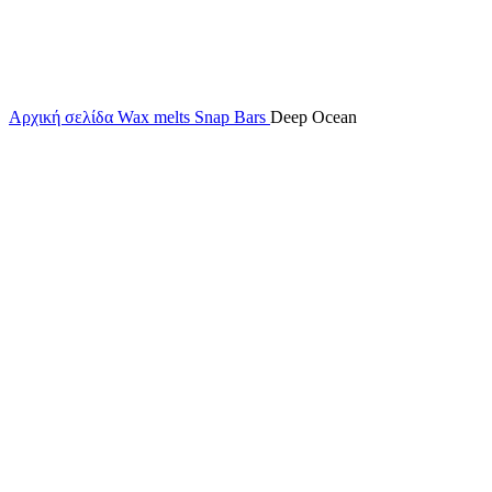
Αρχική σελίδα
Wax melts
Snap Bars
Deep Ocean