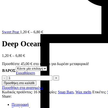
Sweet Pear
1,20
€
–
6,80
€
Deep Ocean
1,20
€
–
6,80
€
Προσθέστε
45,00
€
στο καλάθι για δωρέαν μεταφορικά!
ΒΑΡΟΣ
Εκκαθάριση
Deep
Ocean
Προσθήκη στο καλάθι
ποσότητα
Προσθήκη στα αγαπημένα
Κωδικός προϊόντος:
16
Κατηγορίες:
Snap Bars
,
Wax melts
Ετικέτες:
Share:
Περιγραφή