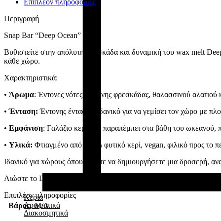
Επιπλέον πληροφορίες
Περιγραφή
Snap Bar “Deep Ocean”
Βυθιστείτε στην απόλυτη φρεσκάδα και δυναμική του wax melt Dee
κάθε χώρο.
Χαρακτηριστικά:
•
Άρωμα
: Έντονες νότες υδάτινης φρεσκάδας, θαλασσινού αλατιού
•
Ένταση:
Έντονης έντασης, ιδανικό για να γεμίσει τον χώρο με πλ
•
Εμφάνιση
: Γαλάζιο κερί που παραπέμπει στα βάθη του ωκεανού, 
•
Υλικά:
Φτιαγμένο από 100% φυτικό κερί, vegan, φιλικό προς το πε
Ιδανικό για xώρους όπου θέλετε να δημιουργήσετε μια δροσερή, ανα
Λιώστε το Deep Ocean και αφήστε το έντονο, δροσερό του άρωμα ν
Επιπλέον πληροφορίες
Κεριά
Αρωματικά
Βάρος
Μ/Δ
Διακοσμητικά