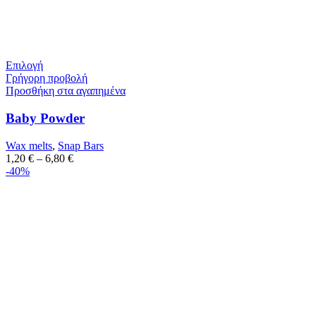
Επιλογή
Γρήγορη προβολή
Προσθήκη στα αγαπημένα
Baby Powder
Wax melts
,
Snap Bars
1,20
€
–
6,80
€
-40%