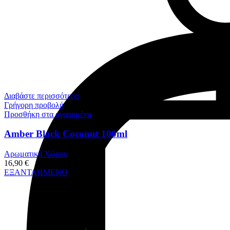
Διαβάστε περισσότερα
Γρήγορη προβολή
Προσθήκη στα αγαπημένα
Amber Black Coconut 100ml
Αρωματικά Χώρου
16,90
€
ΕΞΑΝΤΛΗΜΕΝΟ