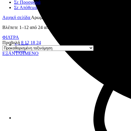
Σε Προσφορά
Σε Απόθεμα
Αρχική σελίδα
Αρωματικά Χώρου
Βλέπετε 1–12 από 24 αποτελέσματα
ΦΙΛΤΡΑ
Προβολή
8
12
18
24
Αρχική
Κεριά
ΕΞΑΝΤΛΗΜΕΝΟ