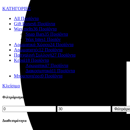
ΚΑΤΗΓΟΡΙΕΣ
All
Προϊόντα
Gift Boxes
6 Προϊόντα
Wax melts
36 Προϊόντα
Snap Bars
35 Προϊόντα
Wax bites
1 Προϊόν
Αρωματικά Χώρου
24 Προϊόντα
Αρωματιστές
12 Προϊόντα
Πασχαλινή Συλλογή
27 Προϊόντα
Κεριά
18 Προϊόντα
Αρωματικά
7 Προϊόντα
Διακοσμητικά
11 Προϊόντα
Μπομπονιέρες
0 Προϊόντα
Κλείσιμο
Φιλτράρισμα βάσει τιμής
Ελάχιστη
Μέγιστη
Φιλτράρι
τιμή
τιμή
Διαθεσιμότητα