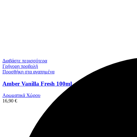
Διαβάστε περισσότερα
Γρήγορη προβολή
Προσθήκη στα αγαπημένα
Amber Vanilla Fresh 100ml
Αρωματικά Χώρου
16,90
€