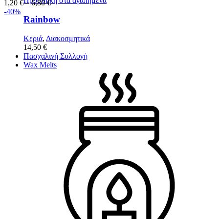
Προσθήκη στα αγαπημένα
1,20
€
–
6,80
€
-40%
Rainbow
Κεριά
,
Διακοσμητικά
14,50
€
Πασχαλινή Συλλογή
Wax Melts