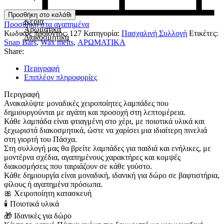
Λαμπάδα
Προσθήκη στο καλάθι
Κεριά
LITTLE
Προσθήκη στα αγαπημένα
Αρωματικά
BALLERINA
Κωδικός προϊόντος:
127
Κατηγορία:
Πασχαλινή Συλλογή
Ετικέτες:
Διακοσμητικά
ποσότητα
Snap Bars
,
Wax melts
,
ΑΡΩΜΑΤΙΚΑ
Share:
Περιγραφή
Επιπλέον πληροφορίες
Περιγραφή
Ανακαλύψτε μοναδικές χειροποίητες λαμπάδες που
δημιουργούνται με αγάπη και προσοχή στη λεπτομέρεια.
Κάθε λαμπάδα είναι φτιαγμένη στο χέρι, με ποιοτικά υλικά και
ξεχωριστά διακοσμητικά, ώστε να χαρίσει μια ιδιαίτερη πινελιά
στη γιορτή του Πάσχα.
Στη συλλογή μας θα βρείτε λαμπάδες για παιδιά και ενήλικες, με
μοντέρνα σχέδια, αγαπημένους χαρακτήρες και κομψές
διακοσμήσεις που ταιριάζουν σε κάθε γούστο.
Κάθε δημιουργία είναι μοναδική, ιδανική για δώρο σε βαφτιστήρια,
φίλους ή αγαπημένα πρόσωπα.
🎀 Χειροποίητη κατασκευή
🕯 Ποιοτικά υλικά
🎁 Ιδανικές για δώρο