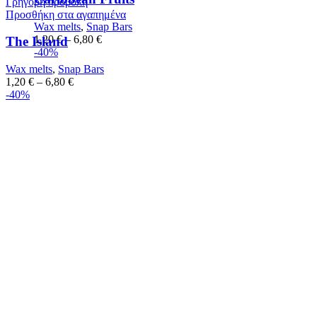
Γρήγορη προβολή
Προσθήκη στα αγαπημένα
Wax melts
,
Snap Bars
1,20
€
–
6,80
€
The Island
-40%
Wax melts
,
Snap Bars
1,20
€
–
6,80
€
-40%