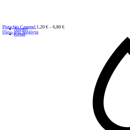
Pistachio Caramel
1,20
€
–
6,80
€
Αρχική
Πίσω στα προϊόντα
Κεριά