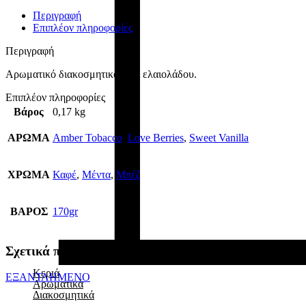
Περιγραφή
Επιπλέον πληροφορίες
Περιγραφή
Αρωματικό διακοσμητικό κερί ελαιολάδου.
Επιπλέον πληροφορίες
Βάρος
0,17 kg
ΑΡΩΜΑ
Amber Tobacco
,
Love Berries
,
Sweet Vanilla
ΧΡΩΜΑ
Καφέ
,
Μέντα
,
Μπέζ
ΒΑΡΟΣ
170gr
Σχετικά προϊόντα
Κεριά
ΕΞΑΝΤΛΗΜΕΝΟ
Αρωματικά
Διακοσμητικά