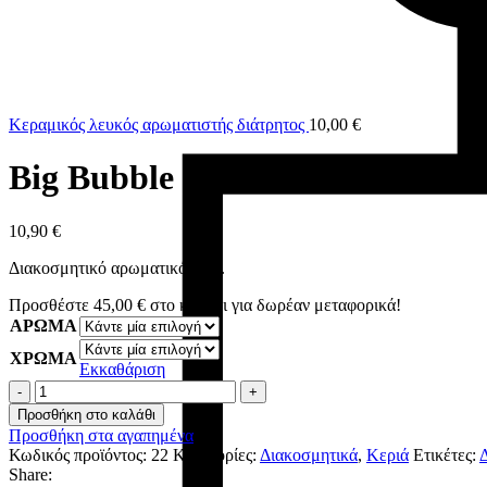
Κεραμικός λευκός αρωματιστής διάτρητος
10,00
€
Big Bubble
10,90
€
Διακοσμητικό αρωματικό κερί.
Προσθέστε
45,00
€
στο καλάθι για δωρέαν μεταφορικά!
ΑΡΩΜΑ
ΧΡΩΜΑ
Εκκαθάριση
Big
Bubble
Προσθήκη στο καλάθι
ποσότητα
Προσθήκη στα αγαπημένα
Κωδικός προϊόντος:
22
Κατηγορίες:
Διακοσμητικά
,
Κεριά
Ετικέτες:
Share: