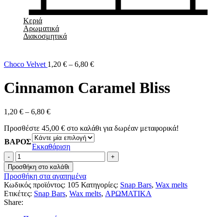
Κεριά
Αρωματικά
Διακοσμητικά
Choco Velvet
1,20
€
–
6,80
€
Cinnamon Caramel Bliss
1,20
€
–
6,80
€
Προσθέστε
45,00
€
στο καλάθι για δωρέαν μεταφορικά!
ΒΑΡΟΣ
Εκκαθάριση
Cinnamon
Caramel
Προσθήκη στο καλάθι
Bliss
Προσθήκη στα αγαπημένα
ποσότητα
Κωδικός προϊόντος:
105
Κατηγορίες:
Snap Bars
,
Wax melts
Ετικέτες:
Snap Bars
,
Wax melts
,
ΑΡΩΜΑΤΙΚΑ
Share: