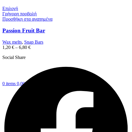
Επιλογή
Γρήγορη προβολή
Προσθήκη στα αγαπημένα
Passion Fruit Bar
Wax melts
,
Snap Bars
1,20
€
–
6,80
€
Social Share
0
items
0,00
€