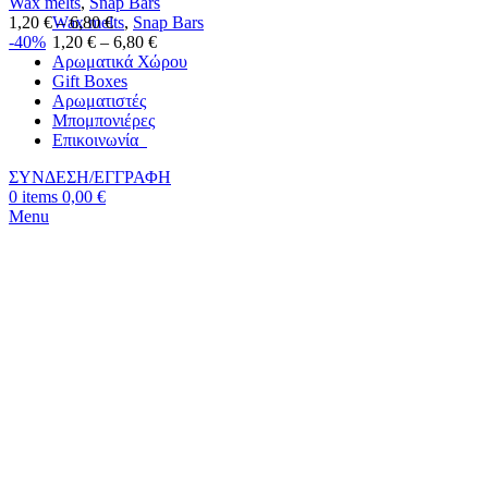
Wax melts
,
Snap Bars
Wax melts
,
Snap Bars
1,20
€
–
6,80
€
1,20
€
–
6,80
€
-40%
Αρωματικά Χώρου
Gift Boxes
Αρωματιστές
Μπομπονιέρες
Επικοινωνία
ΣΥΝΔΕΣΗ/ΕΓΓΡΑΦΗ
0
items
0,00
€
Menu