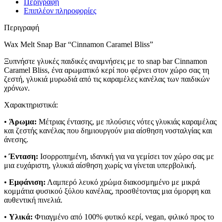
Περιγραφή
Επιπλέον πληροφορίες
Περιγραφή
Wax Melt Snap Bar “Cinnamon Caramel Bliss”
Ξυπνήστε γλυκές παιδικές αναμνήσεις με το snap bar Cinnamon
Caramel Bliss, ένα αρωματικό κερί που φέρνει στον χώρο σας τη
ζεστή, γλυκιά μυρωδιά από τις καραμέλες κανέλας των παιδικών
χρόνων.
Χαρακτηριστικά:
•
Άρωμα:
Μέτριας έντασης, με πλούσιες νότες γλυκιάς καραμέλας
και ζεστής κανέλας που δημιουργούν μια αίσθηση νοσταλγίας και
άνεσης.
•
Ένταση:
Ισορροπημένη, ιδανική για να γεμίσει τον χώρο σας με
μια ευχάριστη, γλυκιά αίσθηση χωρίς να γίνεται υπερβολική.
•
Εμφάνιση:
Λαμπερό λευκό χρώμα διακοσμημένο με μικρά
κομμάτια φυσικού ξύλου κανέλας, προσθέτοντας μια όμορφη και
αυθεντική πινελιά.
•
Υλικά:
Φτιαγμένο από 100% φυτικό κερί, vegan, φιλικό προς το