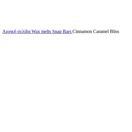
Αρχική σελίδα
Wax melts
Snap Bars
Cinnamon Caramel Bliss