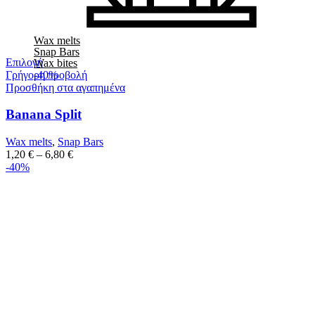
Wax melts
Snap Bars
Επιλογή
Wax bites
Γρήγορη προβολή
-40%
Προσθήκη στα αγαπημένα
Banana Split
Wax melts
,
Snap Bars
1,20
€
–
6,80
€
-40%