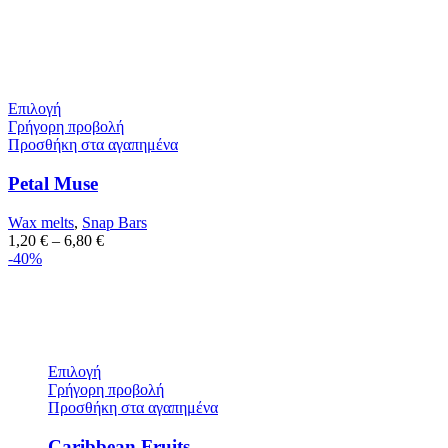
Επιλογή
Γρήγορη προβολή
Προσθήκη στα αγαπημένα
Petal Muse
Wax melts
,
Snap Bars
1,20
€
–
6,80
€
-40%
Επιλογή
Γρήγορη προβολή
Προσθήκη στα αγαπημένα
Caribbean Fruits