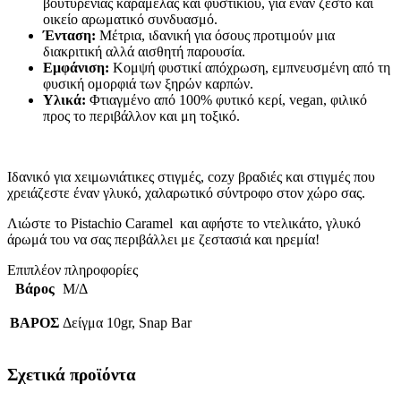
βουτυρένιας καραμέλας και φυστικιού, για έναν ζεστό και
οικείο αρωματικό συνδυασμό.
Ένταση:
Μέτρια, ιδανική για όσους προτιμούν μια
διακριτική αλλά αισθητή παρουσία.
Εμφάνιση:
Κομψή φυστικί απόχρωση, εμπνευσμένη από τη
φυσική ομορφιά των ξηρών καρπών.
Υλικά:
Φτιαγμένο από 100% φυτικό κερί, vegan, φιλικό
προς το περιβάλλον και μη τοξικό.
Ιδανικό για xειμωνιάτικες στιγμές, cozy βραδιές και στιγμές που
χρειάζεστε έναν γλυκό, χαλαρωτικό σύντροφο στον χώρο σας.
Λιώστε το Pistachio Caramel και αφήστε το ντελικάτο, γλυκό
άρωμά του να σας περιβάλλει με ζεστασιά και ηρεμία!
Επιπλέον πληροφορίες
Βάρος
Μ/Δ
ΒΑΡΟΣ
Δείγμα 10gr, Snap Bar
Σχετικά προϊόντα