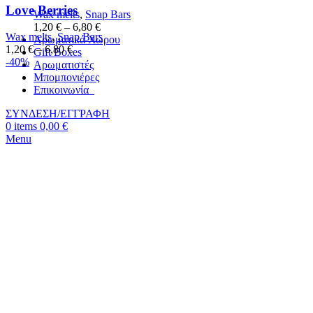
Love Berries
Wax melts
,
Snap Bars
1,20
€
–
6,80
€
Wax melts
,
Snap Bars
Αρωματικά Χώρου
1,20
€
–
6,80
€
Gift Boxes
-40%
Αρωματιστές
Μπομπονιέρες
Επικοινωνία
ΣΥΝΔΕΣΗ/ΕΓΓΡΑΦΗ
0
items
0,00
€
Menu