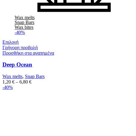
Wax melts
Snap Bars
Wax bites
-40%
Επιλογή
Γρήγορη προβολή
Προσθήκη στα αγαπημένα
Deep Ocean
Wax melts
,
Snap Bars
1,20
€
–
6,80
€
-40%