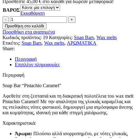
Προσθέστε
45,00
€
στο καλάθι για δωρέαν μεταφορικά!
ΒΑΡΟΣ
Εκκαθάριση
Pistachio
Caramel
Προσθήκη στο καλάθι
ποσότητα
Προσθήκη στα αγαπημένα
Κωδικός προϊόντος:
19
Κατηγορίες:
Snap Bars
,
Wax melts
Ετικέτες:
Snap Bars
,
Wax melts
,
ΑΡΩΜΑΤΙΚΑ
Share:
Περιγραφή
Επιπλέον πληροφορίες
Περιγραφή
Snap Bar “Pistachio Caramel”
Αφεθείτε στη ζεστασιά και τη διακριτική πολυτέλεια του wax melt
Pistachio Caramel! Με την απαλότητα της γλυκιάς καραμέλας και
τις ντελικάτες νότες φιστικιού, δημιουργεί μια ατμόσφαιρα άνεσης
και κομψότητας, ιδανική για κάθε στιγμή χαλάρωσης.
Χαρακτηριστικά:
Άρωμα:
Πλούσιο αλλά ισορροπημένο, με νότες γλυκιάς,