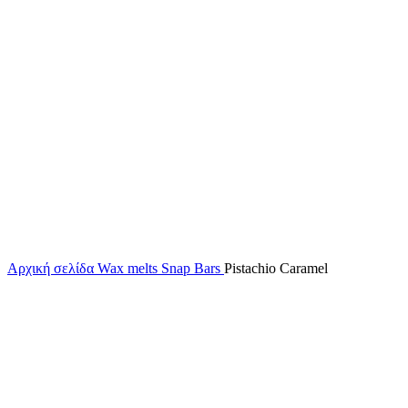
Αρχική σελίδα
Wax melts
Snap Bars
Pistachio Caramel