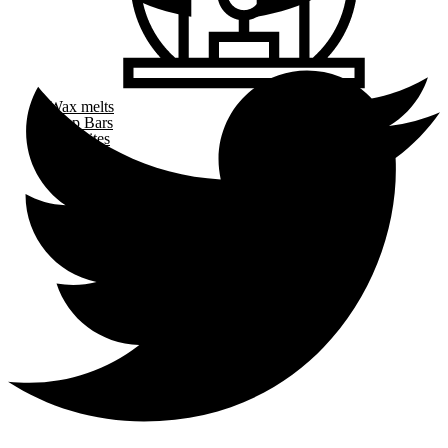
Wax melts
Snap Bars
Wax bites
-40%