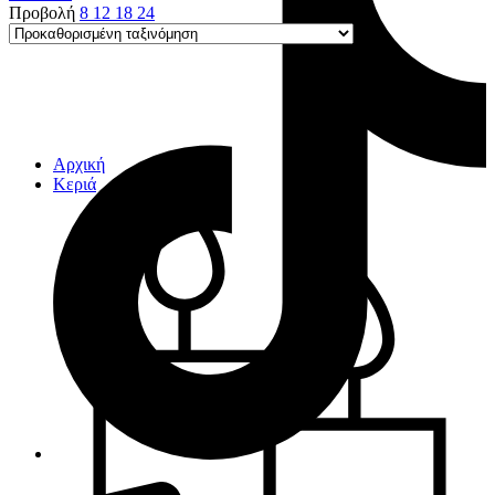
Προβολή
8
12
18
24
Αρχική
Κεριά