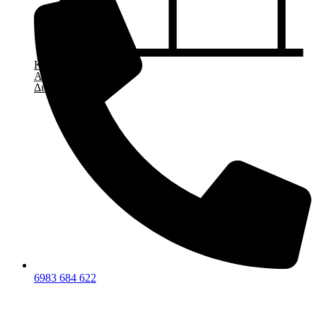
Κεριά
Αρωματικά
Διακοσμητικά
6983 684 622