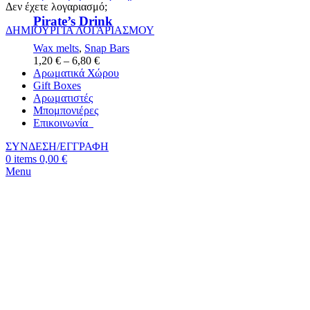
Δεν έχετε λογαριασμό;
Pirate’s Drink
ΔΗΜΙΟΥΡΓΙΑ ΛΟΓΑΡΙΑΣΜΟΥ
Wax melts
,
Snap Bars
1,20
€
–
6,80
€
Αρωματικά Χώρου
Gift Boxes
Αρωματιστές
Μπομπονιέρες
Επικοινωνία
ΣΥΝΔΕΣΗ/ΕΓΓΡΑΦΗ
0
items
0,00
€
Menu