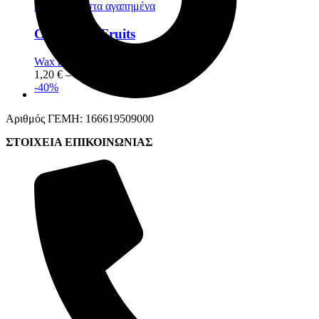
Προσθήκη στα αγαπημένα
Caribbean Fruits
Wax melts
,
Snap Bars
1,20
€
–
6,80
€
-40%
Αριθμός ΓΕΜΗ: 166619509000
ΣΤΟΙΧΕΙΑ ΕΠΙΚΟΙΝΩΝΙΑΣ