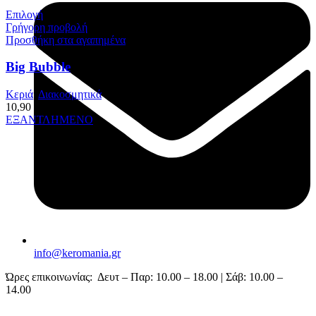
Επιλογή
Γρήγορη προβολή
Προσθήκη στα αγαπημένα
Big Bubble
Κεριά
,
Διακοσμητικά
10,90
€
ΕΞΑΝΤΛΗΜΕΝΟ
info@keromania.gr
Ώρες επικοινωνίας: Δευτ – Παρ: 10.00 – 18.00 | Σάβ: 10.00 –
14.00