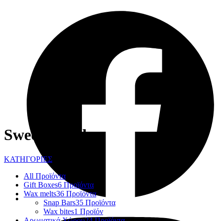
Sweet Vanilla
ΚΑΤΗΓΟΡΙΕΣ
All
Προϊόντα
Gift Boxes
6 Προϊόντα
Wax melts
36 Προϊόντα
Snap Bars
35 Προϊόντα
Wax bites
1 Προϊόν
Αρωματικά Χώρου
24 Προϊόντα