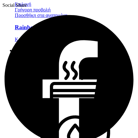
Επιλογή
Social Share
Γρήγορη προβολή
Προσθήκη στα αγαπημένα
Rainbow
Κεριά
,
Διακοσμητικά
14,50
€
Πασχαλινή Συλλογή
Wax Melts