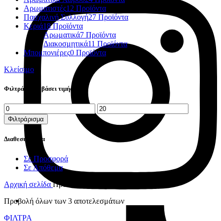
Αρωματιστές
12 Προϊόντα
Πασχαλινή Συλλογή
27 Προϊόντα
Κεριά
18 Προϊόντα
Αρωματικά
7 Προϊόντα
Διακοσμητικά
11 Προϊόντα
Μπομπονιέρες
0 Προϊόντα
Κλείσιμο
Φιλτράρισμα βάσει τιμής
Ελάχιστη
Μέγιστη
τιμή
τιμή
Φιλτράρισμα
Διαθεσιμότητα
Σε Προσφορά
Σε Απόθεμα
Αρχική σελίδα
Προϊόν ΑΡΩΜΑ
Sweet Vanilla
Προβολή όλων των 3 αποτελεσμάτων
ΦΙΛΤΡΑ