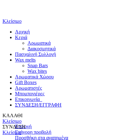
Κλείσιμο
Αρχική
Κεριά
Αρωματικά
Διακοσμητικά
Πασχαλινή Συλλογή
Wax melts
Snap Bars
Wax bites
Αρωματικά Χώρου
Gift Boxes
Αρωματιστές
Μπομπονιέρες
Επικοινωνία
ΣΥΝΔΕΣΗ/ΕΓΓΡΑΦΗ
ΚΑΛΑΘΙ
Κλείσιμο
Επιλογή
ΣΥΝΔΕΣΗ
Γρήγορη προβολή
Κλείσιμο
Προσθήκη στα αγαπημένα