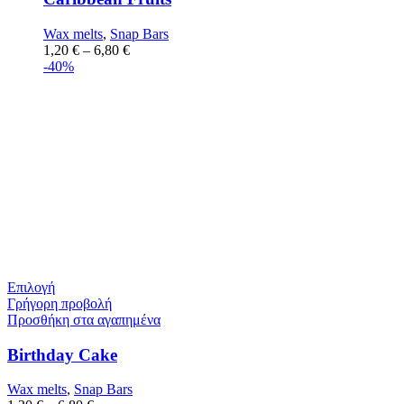
Wax melts
,
Snap Bars
1,20
€
–
6,80
€
-40%
Επιλογή
Γρήγορη προβολή
Προσθήκη στα αγαπημένα
Birthday Cake
Wax melts
,
Snap Bars