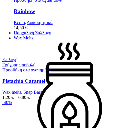
Προσθήκη στα αγαπημένα
Rainbow
Κεριά
,
Διακοσμητικά
14,50
€
Πασχαλινή Συλλογή
Wax Melts
Επιλογή
Γρήγορη προβολή
Προσθήκη στα αγαπημένα
Pistachio Caramel
Wax melts
,
Snap Bars
1,20
€
–
6,80
€
-40%