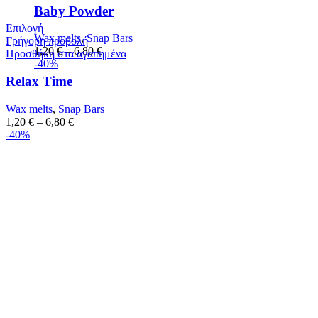
Baby Powder
Επιλογή
Wax melts
,
Snap Bars
Γρήγορη προβολή
1,20
€
–
6,80
€
Προσθήκη στα αγαπημένα
-40%
Relax Time
Wax melts
,
Snap Bars
1,20
€
–
6,80
€
-40%