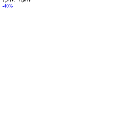
1,20
€
–
6,80
€
-40%