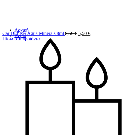
Αρχική
Car Diffuser Aqua Minerals 8ml
8,50
€
5,50
€
Κεριά
Πίσω στα προϊόντα