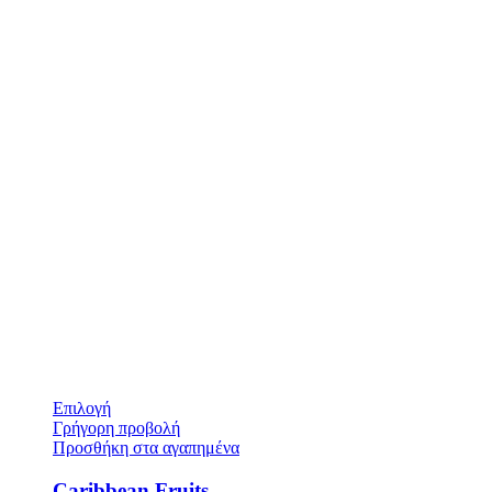
Επιλογή
Γρήγορη προβολή
Προσθήκη στα αγαπημένα
Caribbean Fruits