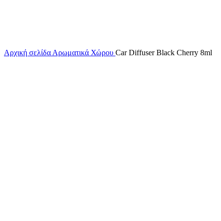
Αρχική σελίδα
Αρωματικά Χώρου
Car Diffuser Black Cherry 8ml