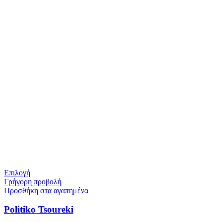
Επιλογή
Γρήγορη προβολή
Προσθήκη στα αγαπημένα
Politiko Tsoureki