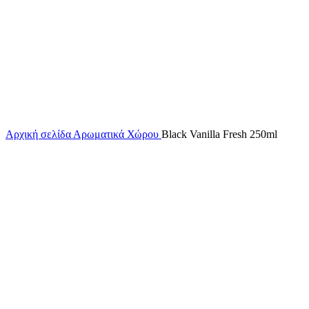
Κάντε κλικ για μεγέθυνση
Αρχική σελίδα
Αρωματικά Χώρου
Black Vanilla Fresh 250ml