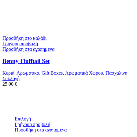
Προσθήκη στο καλάθι
Γρήγορη προβολή
Προσθήκη στα αγαπημένα
Benny Flufftail Set
Κεριά
,
Αρωματικά
,
Gift Boxes
,
Αρωματικά Χώρου
,
Πασχαλινή
Συλλογή
25,00
€
Επιλογή
Γρήγορη προβολή
Προσθήκη στα αγαπημένα