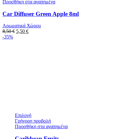
Προσθήκη στα αγαπημένα
Car Diffuser Green Apple 8ml
Αρωματικά Χώρου
8,50
€
5,50
€
-35%
Επιλογή
Γρήγορη προβολή
Προσθήκη στα αγαπημένα
Caribbean Fruits