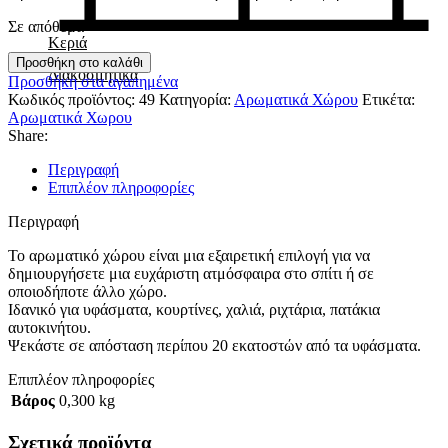
Σε απόθεμα
Κεριά
Αρωματικά
Black
Προσθήκη στο καλάθι
Διακοσμητικά
Vanilla
Προσθήκη στα αγαπημένα
Fresh
Κωδικός προϊόντος:
49
Κατηγορία:
Αρωματικά Χώρου
Ετικέτα:
250ml
Αρωματικά Χωρου
ποσότητα
Share:
Περιγραφή
Επιπλέον πληροφορίες
Περιγραφή
Το αρωματικό χώρου είναι μια εξαιρετική επιλογή για να
δημιουργήσετε μια ευχάριστη ατμόσφαιρα στο σπίτι ή σε
οποιοδήποτε άλλο χώρο.
Ιδανικό για υφάσματα, κουρτίνες, χαλιά, ριχτάρια, πατάκια
αυτοκινήτου.
Ψεκάστε σε απόσταση περίπου 20 εκατοστών από τα υφάσματα.
Επιπλέον πληροφορίες
Βάρος
0,300 kg
Σχετικά προϊόντα