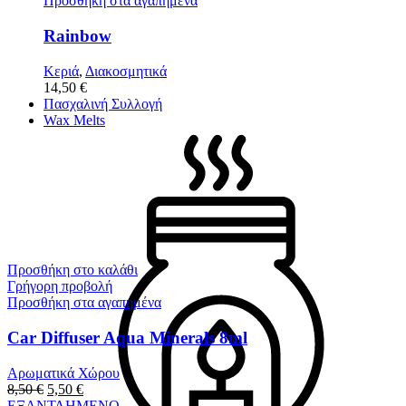
Προσθήκη στα αγαπημένα
Rainbow
Κεριά
,
Διακοσμητικά
14,50
€
Πασχαλινή Συλλογή
Wax Melts
Προσθήκη στο καλάθι
Γρήγορη προβολή
Προσθήκη στα αγαπημένα
Car Diffuser Aqua Minerals 8ml
Αρωματικά Χώρου
8,50
€
5,50
€
ΕΞΑΝΤΛΗΜΕΝΟ