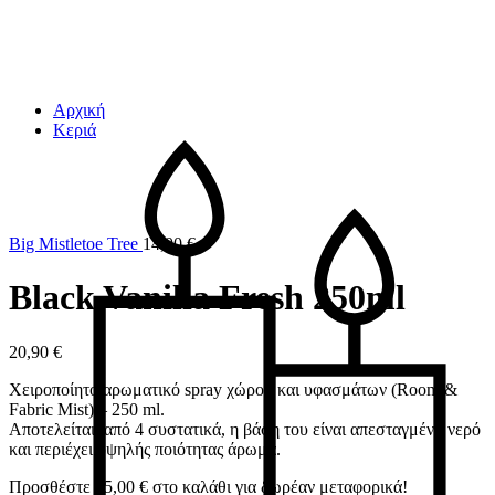
Αρχική
Κεριά
Big Mistletoe Tree
14,00
€
Black Vanilla Fresh 250ml
20,90
€
Χειροποίητο αρωματικό spray χώρου και υφασμάτων (Room &
Fabric Mist) – 250 ml.
Αποτελείται από 4 συστατικά, η βάση του είναι απεσταγμένο νερό
και περιέχει υψηλής ποιότητας άρωμα.
Προσθέστε
45,00
€
στο καλάθι για δωρέαν μεταφορικά!