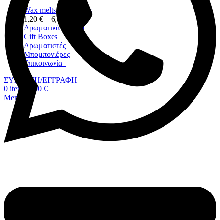
Wax melts
,
Snap Bars
1,20
€
–
6,80
€
Αρωματικά Χώρου
Gift Boxes
Αρωματιστές
Μπομπονιέρες
Επικοινωνία
ΣΥΝΔΕΣΗ/ΕΓΓΡΑΦΗ
0
items
0,00
€
Menu