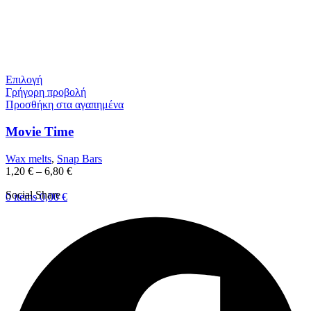
Επιλογή
Γρήγορη προβολή
Προσθήκη στα αγαπημένα
Movie Time
Wax melts
,
Snap Bars
1,20
€
–
6,80
€
Social Share
0
items
0,00
€