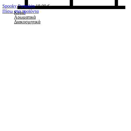
Spooky Pumpkin
18,00
€
Πίσω στα προϊόντα
Κεριά
Αρωματικά
Διακοσμητικά