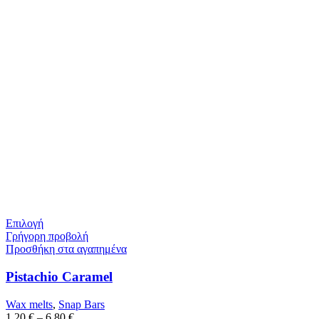
Επιλογή
Γρήγορη προβολή
Προσθήκη στα αγαπημένα
Pistachio Caramel
Wax melts
,
Snap Bars
1,20
€
–
6,80
€