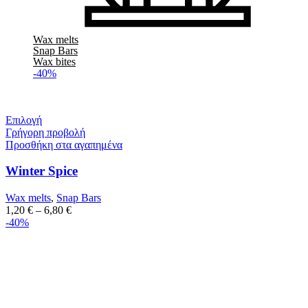
Wax melts
Snap Bars
Wax bites
-40%
Επιλογή
Γρήγορη προβολή
Προσθήκη στα αγαπημένα
Winter Spice
Wax melts
,
Snap Bars
1,20
€
–
6,80
€
-40%