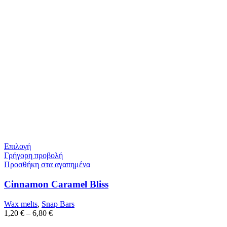
Επιλογή
Γρήγορη προβολή
Προσθήκη στα αγαπημένα
Cinnamon Caramel Bliss
Wax melts
,
Snap Bars
1,20
€
–
6,80
€