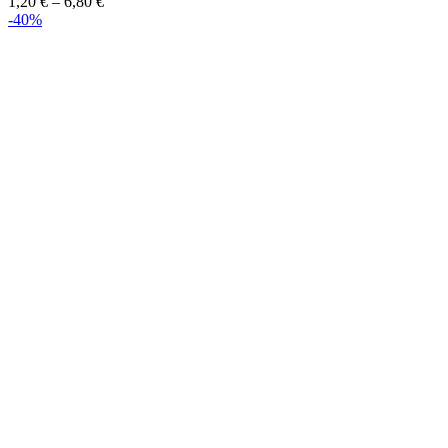
1,20
€
–
6,80
€
-40%