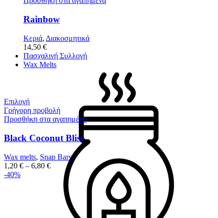
Προσθήκη στα αγαπημένα
Rainbow
Κεριά
,
Διακοσμητικά
14,50
€
Πασχαλινή Συλλογή
Wax Melts
Επιλογή
Γρήγορη προβολή
Προσθήκη στα αγαπημένα
Black Coconut Bliss
Wax melts
,
Snap Bars
1,20
€
–
6,80
€
-40%