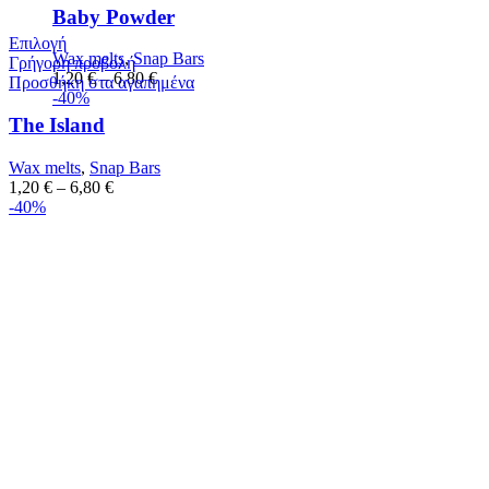
Baby Powder
Επιλογή
Wax melts
,
Snap Bars
Γρήγορη προβολή
1,20
€
–
6,80
€
Προσθήκη στα αγαπημένα
-40%
The Island
Wax melts
,
Snap Bars
1,20
€
–
6,80
€
-40%