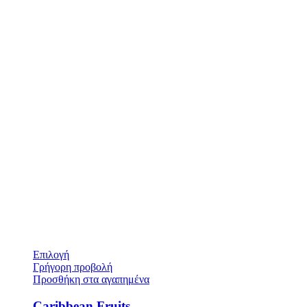
Επιλογή
Γρήγορη προβολή
Προσθήκη στα αγαπημένα
Caribbean Fruits