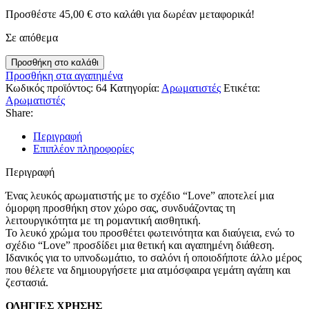
Προσθέστε
45,00
€
στο καλάθι για δωρέαν μεταφορικά!
Σε απόθεμα
LOVE
Προσθήκη στο καλάθι
ποσότητα
Προσθήκη στα αγαπημένα
Κωδικός προϊόντος:
64
Κατηγορία:
Αρωματιστές
Ετικέτα:
Αρωματιστές
Share:
Περιγραφή
Επιπλέον πληροφορίες
Περιγραφή
Ένας λευκός αρωματιστής με το σχέδιο “Love” αποτελεί μια
όμορφη προσθήκη στον χώρο σας, συνδυάζοντας τη
λειτουργικότητα με τη ρομαντική αισθητική.
Το λευκό χρώμα του προσθέτει φωτεινότητα και διαύγεια, ενώ το
σχέδιο “Love” προσδίδει μια θετική και αγαπημένη διάθεση.
Ιδανικός για το υπνοδωμάτιο, το σαλόνι ή οποιοδήποτε άλλο μέρος
που θέλετε να δημιουργήσετε μια ατμόσφαιρα γεμάτη αγάπη και
ζεστασιά.
ΟΔΗΓΙΕΣ ΧΡΗΣΗΣ