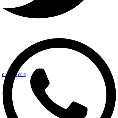
0
items
0,00
€