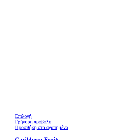
Επιλογή
Γρήγορη προβολή
Προσθήκη στα αγαπημένα
Caribbean Fruits