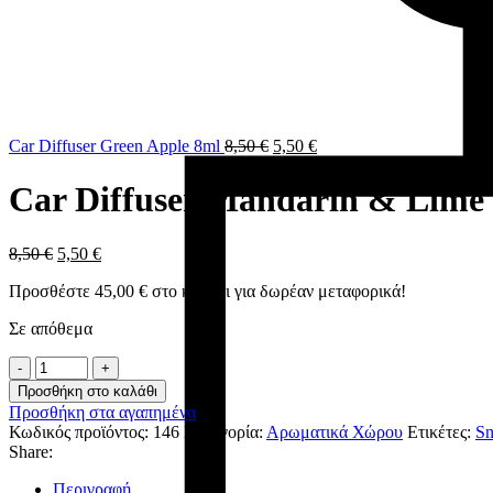
Car Diffuser Green Apple 8ml
8,50
€
5,50
€
Car Diffuser Mandarin & Lime
8,50
€
5,50
€
Προσθέστε
45,00
€
στο καλάθι για δωρέαν μεταφορικά!
Σε απόθεμα
Car
Diffuser
Προσθήκη στο καλάθι
Mandarin
Προσθήκη στα αγαπημένα
&
Κωδικός προϊόντος:
146
Κατηγορία:
Αρωματικά Χώρου
Ετικέτες:
Sn
Lime
Share:
8ml
ποσότητα
Περιγραφή