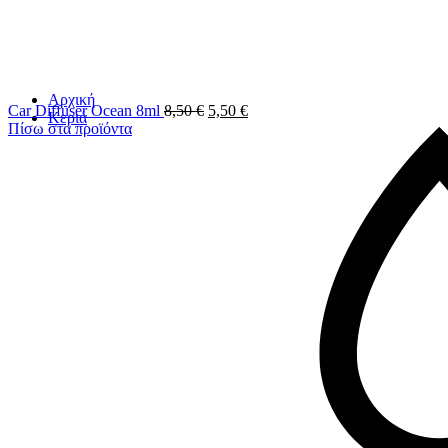
Αρχική
Car Diffuser Ocean 8ml
8,50
€
5,50
€
Κεριά
Πίσω στα προϊόντα