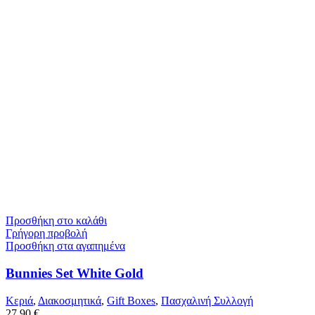
Προσθήκη στο καλάθι
Γρήγορη προβολή
Προσθήκη στα αγαπημένα
Bunnies Set White Gold
Κεριά
,
Διακοσμητικά
,
Gift Boxes
,
Πασχαλινή Συλλογή
27,90
€