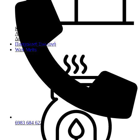
Κεριά
Αρωματικά
Διακοσμητικά
Πασχαλινή Συλλογή
Wax Melts
6983 684 622