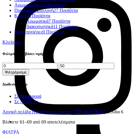
Αρωματιστές
12 Προϊόντα
Πασχαλινή Συλλογή
27 Προϊόντα
Κεριά
18 Προϊόντα
Αρωματικά
7 Προϊόντα
Διακοσμητικά
11 Προϊόντα
Μπομπονιέρες
0 Προϊόντα
Κλείσιμο
Φιλτράρισμα βάσει τιμής
Ελάχιστη
Μέγιστη
τιμή
τιμή
Φιλτράρισμα
Διαθεσιμότητα
Σε Προσφορά
Σε Απόθεμα
Αρχική σελίδα
Προϊόντα με ετικέτα “ΑΡΩΜΑΤΙΚΑ”
Σελίδα 6
Βλέπετε 61–69 από 69 αποτελέσματα
ΦΙΛΤΡΑ