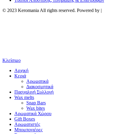
Τρόποι Αποστολής, Πληρωμής & Επιστροφών
© 2023 Keromania All rights reserved. Powered by |
Κλείσιμο
Αρχική
Κεριά
Αρωματικά
Διακοσμητικά
Πασχαλινή Συλλογή
Wax melts
Snap Bars
Wax bites
Αρωματικά Χώρου
Gift Boxes
Αρωματιστές
Μπομπονιέρες