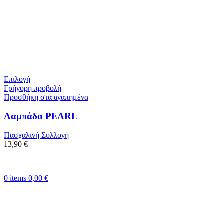
Επιλογή
Γρήγορη προβολή
Προσθήκη στα αγαπημένα
Λαμπάδα PEARL
Πασχαλινή Συλλογή
13,90
€
0
items
0,00
€